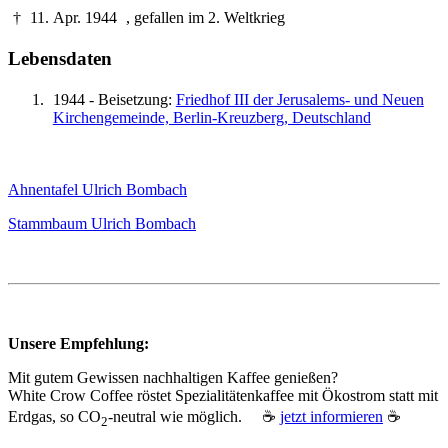
†
11. Apr. 1944
, gefallen im 2. Weltkrieg
Lebensdaten
1944 - Beisetzung:
Friedhof III der Jerusalems- und Neuen
Kirchengemeinde, Berlin-Kreuzberg, Deutschland
Ahnentafel Ulrich Bombach
Stammbaum Ulrich Bombach
Unsere Empfehlung:
Mit gutem Gewissen nachhaltigen Kaffee genießen?
White Crow Coffee röstet Spezialitätenkaffee mit Ökostrom statt mit
Erdgas, so CO
‑neutral wie möglich. ☕
jetzt informieren
☕
2