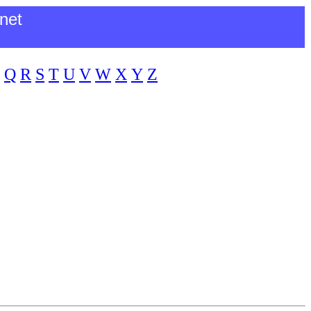
net
Q
R
S
T
U
V
W
X
Y
Z