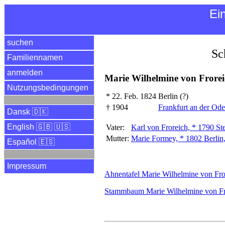
Ei
suchen
Sc
Familiennamen
anmelden
Marie Wilhelmine von Frorei
Nutzungsbedingungen
*
22. Feb. 1824
Berlin (?)
†
1904
Frankfurt an der Od
Dansk 🇩🇰
English 🇬🇧 🇺🇸
Vater:
Karl von Froreich, * 1790 St
Mutter:
Marie Formey, * 1802 Berlin,
Español 🇪🇸
Impressum
Ahnentafel Marie Wilhelmine von Fro
Stammbaum Marie Wilhelmine von Fr