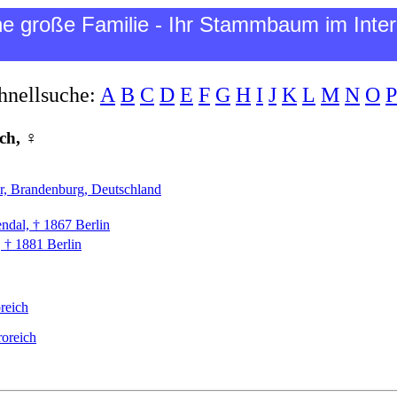
ne große Familie - Ihr Stammbaum im Inter
hnellsuche:
A
B
C
D
E
F
G
H
I
J
K
L
M
N
O
P
ch, ♀
er, Brandenburg, Deutschland
endal, † 1867 Berlin
 † 1881 Berlin
reich
oreich