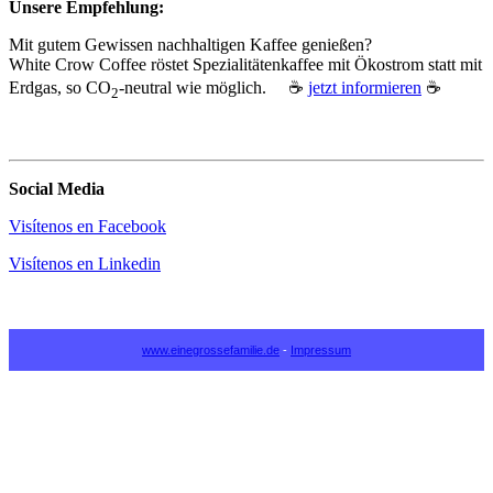
Unsere Empfehlung:
Mit gutem Gewissen nachhaltigen Kaffee genießen?
White Crow Coffee röstet Spezialitätenkaffee mit Ökostrom statt mit
Erdgas, so CO
‑neutral wie möglich. ☕
jetzt informieren
☕
2
Social Media
Visítenos en Facebook
Visítenos en Linkedin
www.einegrossefamilie.de
-
Impressum