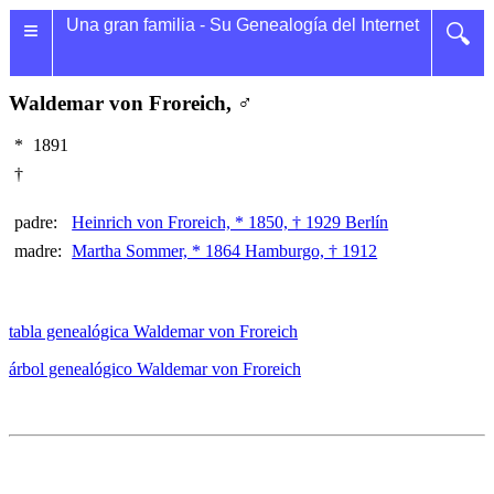
≡
Una gran familia - Su Genealogía del Internet
🔍
Waldemar von Froreich, ♂
*
1891
†
padre:
Heinrich von Froreich, * 1850, † 1929 Berlín
madre:
Martha Sommer, * 1864 Hamburgo, † 1912
tabla genealógica Waldemar von Froreich
árbol genealógico Waldemar von Froreich