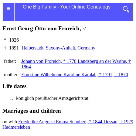
≡
One Big Family - Your Online Genealogy
🔍
Ernst Georg
Otto
von Froreich, ♂
*
1826
†
1891
Halberstadt, Saxony-Anhalt, Germany
father:
Johann von Froreich, * 1778 Landsberg an der Warthe, †
1864
mother:
Ernestine Wilhelmine Karoline Kamlah, * 1791, † 1870
Life dates
königlich preußischer Amtsgerichtsrat
Marriages and children
oo with
Friederike Auguste Emma Schubert, * 1844 Dessau, † 1929
Hadmersleben