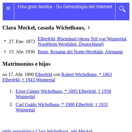
≡
Una gran familia - Su Genealogía del Internet
🔍
Clara Meckel, casada Wichelhaus, ♀
Elberfeld, Rheinland (ahora Teil von Wuppertal,
*
27. Ene. 1872
Nordrhein-Westfalen, Deutschland)
†
15. Abr. 1936
Bonn, Renania del Norte-Westfalia, Alemania
Matrimonios e hijos
oo 17. Abr. 1890
Elberfeld
con
Robert Wichelhaus, * 1863
Elberfeld, † 1943 Wuppertal
Ernst Günter Wichelhaus, * 1895 Elberfeld, † 1958
Wuppertal
Carl Guido Wichelhaus, * 1900 Elberfeld, † 1931
Wuppertal
tabla genealógica Clara Wichelhaus, née Meckel