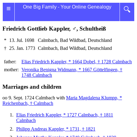
≡
One Big Family - Your Online Genealogy
🔍
Friedrich Gottlieb Kappler, ♂, Schultheiß
*
13. Jul. 1698
Calmbach, Bad Wildbad, Deutschland
†
25. Jan. 1773
Calmbach, Bad Wildbad, Deutschland
father:
Elias Friedrich Kappler, * 1664 Dobel, † 1728 Calmbach
mother:
Veronika Benigna Widmann, * 1667 Göttelfingen, †
1748 Calmbach
Marriages and children
oo 9. Sept. 1724 Calmbach with
Maria Magdalena Klumpp, *
Reichenbach, † Calmbach
Elias Friedrich Kappler, * 1727 Calmbach, † 1811
Calmbach
Philipp Andreas Kappler, * 1731, † 1821