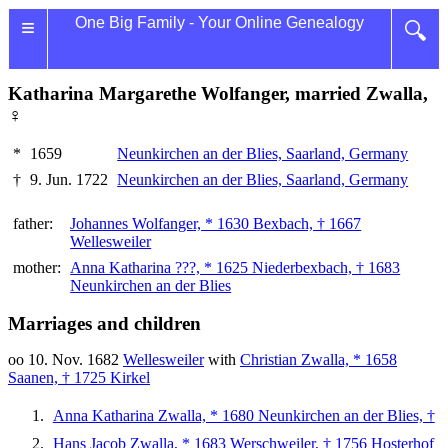
≡
One Big Family - Your Online Genealogy
🔍
Katharina Margarethe Wolfanger, married Zwalla,
♀
*
1659
Neunkirchen an der Blies, Saarland, Germany
†
9. Jun. 1722
Neunkirchen an der Blies, Saarland, Germany
father:
Johannes Wolfanger, * 1630 Bexbach, † 1667
Wellesweiler
mother:
Anna Katharina ???, * 1625 Niederbexbach, † 1683
Neunkirchen an der Blies
Marriages and children
oo 10. Nov. 1682
Wellesweiler
with
Christian Zwalla, * 1658
Saanen, † 1725 Kirkel
Anna Katharina Zwalla, * 1680 Neunkirchen an der Blies, †
Hans Jacob Zwalla, * 1683 Werschweiler, † 1756 Hosterhof