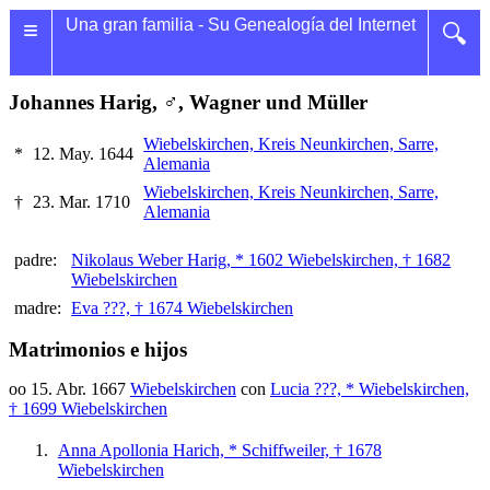
≡
Una gran familia - Su Genealogía del Internet
🔍
Johannes Harig, ♂, Wagner und Müller
Wiebelskirchen, Kreis Neunkirchen, Sarre,
*
12. May. 1644
Alemania
Wiebelskirchen, Kreis Neunkirchen, Sarre,
†
23. Mar. 1710
Alemania
padre:
Nikolaus Weber Harig, * 1602 Wiebelskirchen, † 1682
Wiebelskirchen
madre:
Eva ???, † 1674 Wiebelskirchen
Matrimonios e hijos
oo 15. Abr. 1667
Wiebelskirchen
con
Lucia ???, * Wiebelskirchen,
† 1699 Wiebelskirchen
Anna Apollonia Harich, * Schiffweiler, † 1678
Wiebelskirchen