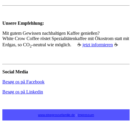
Unsere Empfehlung:
Mit gutem Gewissen nachhaltigen Kaffee genießen?
White Crow Coffee röstet Spezialitätenkaffee mit Ökostrom statt mit
Erdgas, so CO
‑neutral wie möglich. ☕
jetzt informieren
☕
2
Social Media
Besøg os på Facebook
Besøg os på Linkedin
www.einegrossefamilie.de
-
Impressum