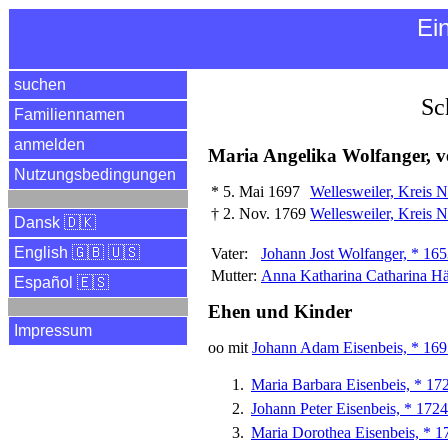
Ei
suchen
Sc
Familiennamen
anmelden
Maria Angelika Wolfanger, ve
Nutzungsbedingungen
*
5. Mai 1697
Wellesweiler, Kreis 
†
2. Nov. 1769
Wellesweiler, Kreis 
Dansk 🇩🇰
English 🇬🇧 🇺🇸
Vater:
Johann Jost Wolfanger, * 165
Mutter:
Anna Katharina Catharina Häu
Español 🇪🇸
Ehen und Kinder
Impressum
oo mit
Johann Adam Eisenbeis, * 1695
Maria Barbara Eisenbeis, * 17
Johann Peter Eisenbeis, * 1724
Maria Dorothea Eisenbeis, * 1