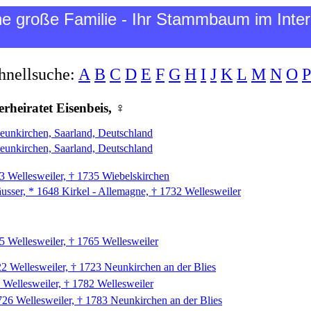
ne große Familie - Ihr Stammbaum im Inter
hnellsuche:
A
B
C
D
E
F
G
H
I
J
K
L
M
N
O
P
rheiratet Eisenbeis, ♀
Neunkirchen, Saarland, Deutschland
Neunkirchen, Saarland, Deutschland
3 Wellesweiler, † 1735 Wiebelskirchen
sser, * 1648 Kirkel - Allemagne, † 1732 Wellesweiler
 Wellesweiler, † 1765 Wellesweiler
22 Wellesweiler, † 1723 Neunkirchen an der Blies
 Wellesweiler, † 1782 Wellesweiler
726 Wellesweiler, † 1783 Neunkirchen an der Blies