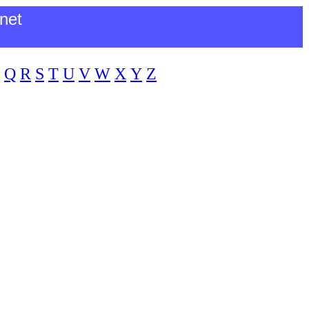
net
Q
R
S
T
U
V
W
X
Y
Z