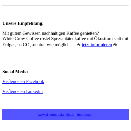
Unsere Empfehlung:
Mit gutem Gewissen nachhaltigen Kaffee genießen?
White Crow Coffee röstet Spezialitätenkaffee mit Ökostrom statt mit
Erdgas, so CO
‑neutral wie möglich. ☕
jetzt informieren
☕
2
Social Media
Visítenos en Facebook
Visítenos en Linkedin
www.einegrossefamilie.de
-
Impressum