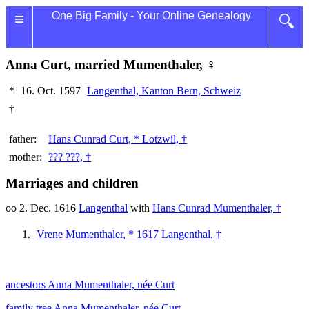
≡
One Big Family - Your Online Genealogy
🔍
Anna Curt, married Mumenthaler, ♀
*
16. Oct. 1597
Langenthal, Kanton Bern, Schweiz
†
father:
Hans Cunrad Curt, * Lotzwil, †
mother:
??? ???, †
Marriages and children
oo 2. Dec. 1616
Langenthal
with
Hans Cunrad Mumenthaler, †
Vrene Mumenthaler, * 1617 Langenthal, †
ancestors Anna Mumenthaler, née Curt
family tree Anna Mumenthaler, née Curt