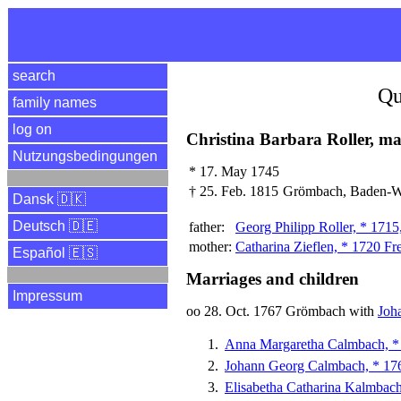
search
Qu
family names
log on
Christina Barbara Roller, m
Nutzungsbedingungen
*
17. May 1745
†
25. Feb. 1815
Grömbach, Baden-Wü
Dansk 🇩🇰
Deutsch 🇩🇪
father:
Georg Philipp Roller, * 1715
mother:
Catharina Zieflen, * 1720 Fr
Español 🇪🇸
Marriages and children
Impressum
oo 28. Oct. 1767 Grömbach with
Joh
Anna Margaretha Calmbach, 
Johann Georg Calmbach, * 1
Elisabetha Catharina Kalmba