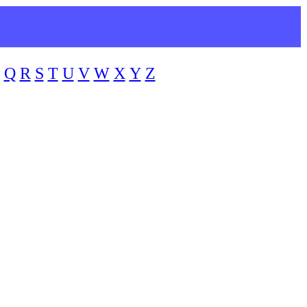
Q
R
S
T
U
V
W
X
Y
Z