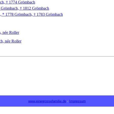
ch, † 1774 Grömbach
5 Grömbach, † 1812 Grömbach
ch, * 1778 Grömbach, † 1783 Grömbach
, née Roller
h, née Roller
www.einegrossefamilie.de
-
Impressum