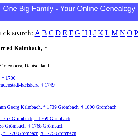
One Big Family - Your Online Genealogy
ick search:
A
B
C
D
E
F
G
H
I
J
K
L
M
N
O
P
arried Kalmbach, ♀
rttemberg, Deutschland
, † 1786
eudenstadt-Igelsberg, † 1749
ann Georg Kalmbach, * 1739 Grömbach, † 1800 Grömbach
* 1767 Grömbach, † 1769 Grömbach
768 Grömbach, † 1768 Grömbach
ch, * 1770 Grömbach, † 1775 Grömbach