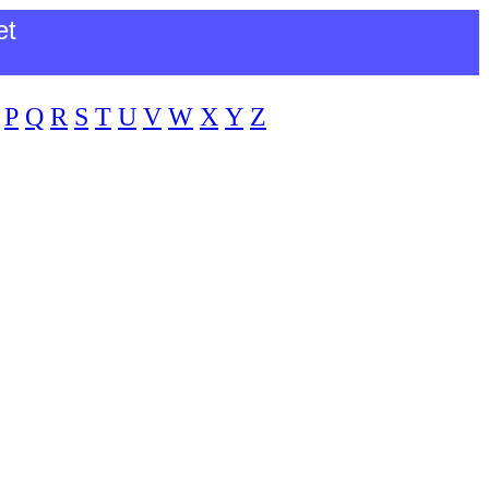
et
P
Q
R
S
T
U
V
W
X
Y
Z