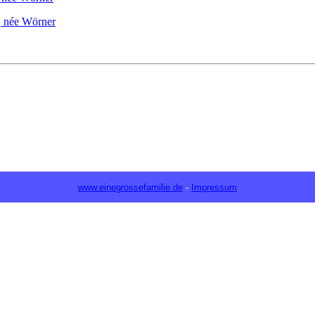
, née Wörner
www.einegrossefamilie.de
-
Impressum