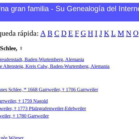
na gran familia - Su Genealogía del Intern
ueda rápida:
A
B
C
D
E
F
G
H
I
J
K
L
M
N
O
Schlee, ♀
Freudenstadt, Baden-Wurtemberg, Alemania
e Altensteig, Kreis Calw, Baden-Wurtemberg, Alemania
nes Schlee, * 1668 Garrweiler, † 1706 Garrweiler
rrweiler, † 1759 Nagold
weiler, † 1773 Pfalzgrafenweiler-Edelweiler
eiler, † 1780 Garrweiler
, née Wörner