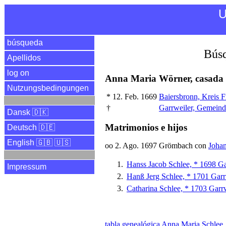
U
búsqueda
Búsq
Apellidos
log on
Anna Maria Wörner, casada 
Nutzungsbedingungen
*
12. Feb. 1669
Baiersbronn, Kreis 
†
Garrweiler, Gemeind
Dansk 🇩🇰
Matrimonios e hijos
Deutsch 🇩🇪
English 🇬🇧 🇺🇸
oo 2. Ago. 1697 Grömbach con
Johan
Hanss Jacob Schlee, * 1698 Ga
Impressum
Hanß Jerg Schlee, * 1701 Garr
Catharina Schlee, * 1703 Garrw
tabla genealógica Anna Maria Schlee