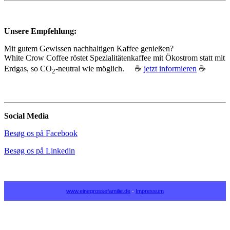
Unsere Empfehlung:
Mit gutem Gewissen nachhaltigen Kaffee genießen?
White Crow Coffee röstet Spezialitätenkaffee mit Ökostrom statt mit
Erdgas, so CO
‑neutral wie möglich. ☕
jetzt informieren
☕
2
Social Media
Besøg os på Facebook
Besøg os på Linkedin
www.einegrossefamilie.de
-
Impressum