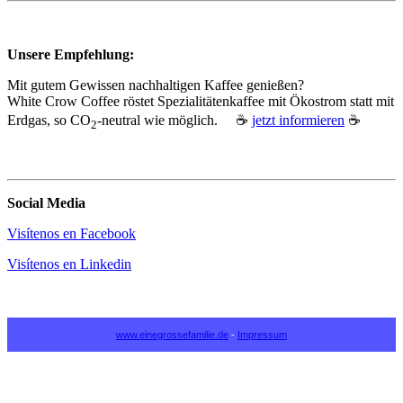
Unsere Empfehlung:
Mit gutem Gewissen nachhaltigen Kaffee genießen?
White Crow Coffee röstet Spezialitätenkaffee mit Ökostrom statt mit
Erdgas, so CO
‑neutral wie möglich. ☕
jetzt informieren
☕
2
Social Media
Visítenos en Facebook
Visítenos en Linkedin
www.einegrossefamilie.de
-
Impressum