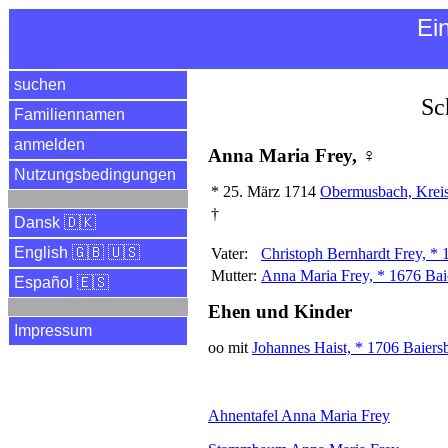
Ei
suchen
Sc
Familiennamen
anmelden
Anna Maria Frey, ♀
Nutzungsbedingungen
*
25. März 1714
Obermusbach, Kreis
†
Dansk 🇩🇰
English 🇬🇧 🇺🇸
Vater:
Christoph Bernhardt Frey, 
Mutter:
Anna Maria Frey, * 1676 Ba
Español 🇪🇸
Ehen und Kinder
Impressum
oo mit
Johannes Haist, * 1706 Baiers
Ahnentafel Anna Maria Frey