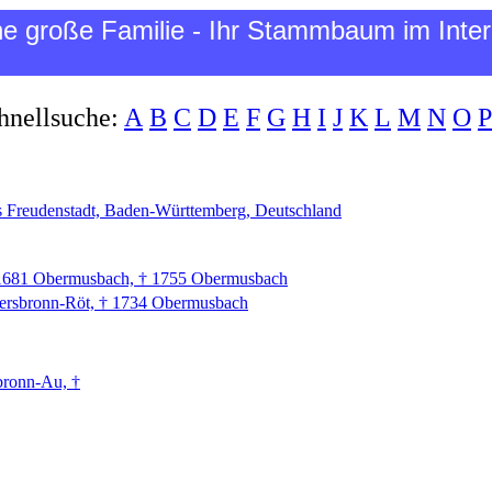
ne große Familie - Ihr Stammbaum im Inter
hnellsuche:
A
B
C
D
E
F
G
H
I
J
K
L
M
N
O
P
 Freudenstadt, Baden-Württemberg, Deutschland
* 1681 Obermusbach, † 1755 Obermusbach
iersbronn-Röt, † 1734 Obermusbach
bronn-Au, †