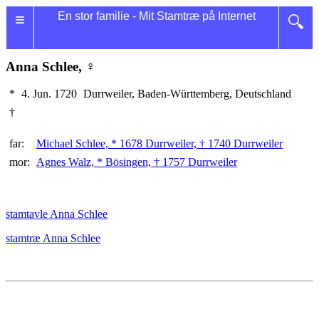
≡
En stor familie - Mit Stamtræ på Internet
🔍
Anna Schlee, ♀
*
4. Jun. 1720
Durrweiler, Baden-Württemberg, Deutschland
†
far:
Michael Schlee, * 1678 Durrweiler, † 1740 Durrweiler
mor:
Agnes Walz, * Bösingen, † 1757 Durrweiler
stamtavle Anna Schlee
stamtræ Anna Schlee