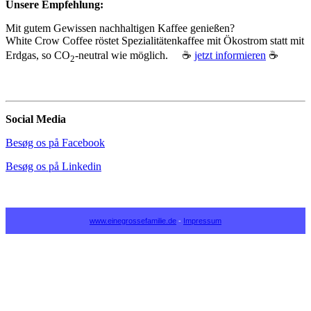
Unsere Empfehlung:
Mit gutem Gewissen nachhaltigen Kaffee genießen?
White Crow Coffee röstet Spezialitätenkaffee mit Ökostrom statt mit
Erdgas, so CO
‑neutral wie möglich. ☕
jetzt informieren
☕
2
Social Media
Besøg os på Facebook
Besøg os på Linkedin
www.einegrossefamilie.de
-
Impressum