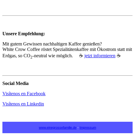
Unsere Empfehlung:
Mit gutem Gewissen nachhaltigen Kaffee genießen?
White Crow Coffee röstet Spezialitätenkaffee mit Ökostrom statt mit
Erdgas, so CO
‑neutral wie möglich. ☕
jetzt informieren
☕
2
Social Media
Visítenos en Facebook
Visítenos en Linkedin
www.einegrossefamilie.de
-
Impressum