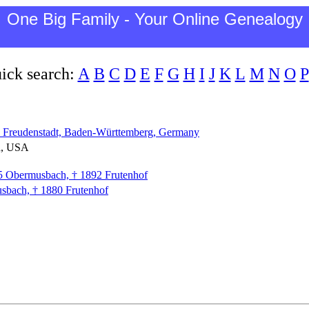
One Big Family - Your Online Genealogy
ick search:
A
B
C
D
E
F
G
H
I
J
K
L
M
N
O
P
 Freudenstadt, Baden-Württemberg, Germany
d, USA
5 Obermusbach, † 1892 Frutenhof
sbach, † 1880 Frutenhof