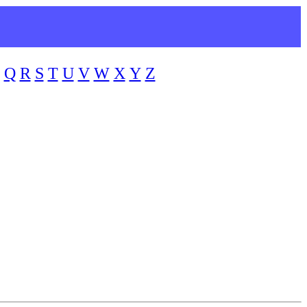
Q
R
S
T
U
V
W
X
Y
Z