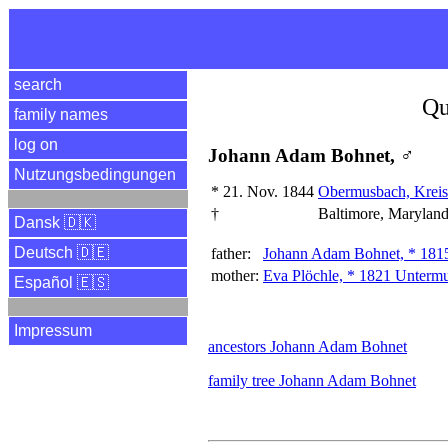
search
Qu
family names
log on
Johann Adam Bohnet, ♂
Nutzungsbedingungen
*
21. Nov. 1844
Obermusbach, Kreis
†
Baltimore, Marylan
Dansk 🇩🇰
Deutsch 🇩🇪
father:
Johann Adam Bohnet, * 181
mother:
Eva Plöchle, * 1821 Untermu
Español 🇪🇸
Impressum
ancestors Johann Adam Bohnet
family tree Johann Adam Bohnet