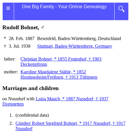
≡
One Big Family - Your Online Genealogy
🔍
Rudolf Bohnet, ♂
*
28. Feb. 1887
Besenfeld, Baden-Württemberg, Deutschland
†
3. Jul. 1938
Stuttgart, Baden-Württemberg, Germany
father:
Christian Bohnet, * 1855 Frutenhof, † 1903
Deckenpfronn
mother:
Karoline Magdalene Stähle, * 1852
Heutingsheim/Freiburg, † 1913 Tübingen
Marriages and children
oo Nussdorf with
Luisa Mauch, * 1887 Nussdorf, † 1937
Dornstetten
(confidential data)
Günther Robert Siegfried Bohnet, * 1917 Nussdorf, † 1917
Nussdorf