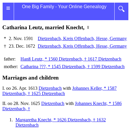
≡
One Big Family - Your Online Genealogy
🔍
Catharina Leutz, married Knecht, ♀
*
2. Nov. 1591
Dietzenbach, Kreis Offenbach, Hesse, Germany
†
23. Dec. 1672
Dietzenbach, Kreis Offenbach, Hesse, Germany
father:
Hanß Leutz, * 1560 Dietzenbach, † 1617 Dietzenbach
mother:
Catharina ???, * 1545 Dietzenbach, † 1599 Dietzenbach
Marriages and children
I. oo 26. Apr. 1613
Dietzenbach
with
Johannes Keller, * 1587
Dietzenbach, † 1625 Dietzenbach
II. oo 28. Nov. 1625
Dietzenbach
with
Johannes Knecht, * 1586
Dietzenbach, †
Margaretha Knecht, * 1626 Dietzenbach, † 1632
Dietzenbach