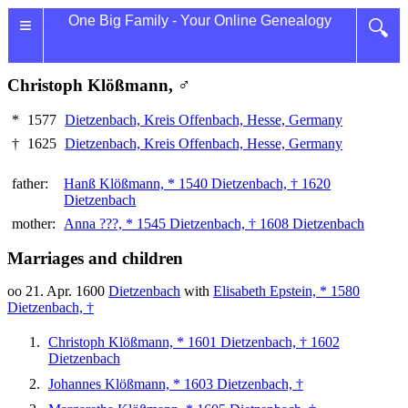
≡
One Big Family - Your Online Genealogy
🔍
Christoph Klößmann, ♂
*
1577
Dietzenbach, Kreis Offenbach, Hesse, Germany
†
1625
Dietzenbach, Kreis Offenbach, Hesse, Germany
father:
Hanß Klößmann, * 1540 Dietzenbach, † 1620
Dietzenbach
mother:
Anna ???, * 1545 Dietzenbach, † 1608 Dietzenbach
Marriages and children
oo 21. Apr. 1600
Dietzenbach
with
Elisabeth Epstein, * 1580
Dietzenbach, †
Christoph Klößmann, * 1601 Dietzenbach, † 1602
Dietzenbach
Johannes Klößmann, * 1603 Dietzenbach, †