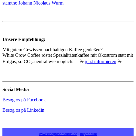
stamtræ Johann Nicolaus Wurm
Unsere Empfehlung:
Mit gutem Gewissen nachhaltigen Kaffee genießen?
White Crow Coffee röstet Spezialitätenkaffee mit Ökostrom statt mit
Erdgas, so CO
‑neutral wie möglich. ☕
jetzt informieren
☕
2
Social Media
Besøg os på Facebook
Besøg os på Linkedin
www.einegrossefamilie.de
-
Impressum