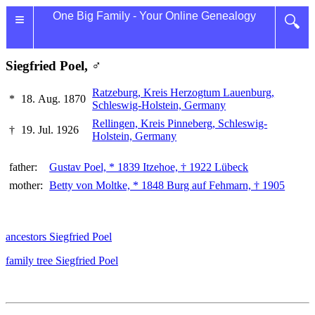
≡
One Big Family - Your Online Genealogy
🔍
Siegfried Poel, ♂
Ratzeburg, Kreis Herzogtum Lauenburg,
*
18. Aug. 1870
Schleswig-Holstein, Germany
Rellingen, Kreis Pinneberg, Schleswig-
†
19. Jul. 1926
Holstein, Germany
father:
Gustav Poel, * 1839 Itzehoe, † 1922 Lübeck
mother:
Betty von Moltke, * 1848 Burg auf Fehmarn, † 1905
ancestors Siegfried Poel
family tree Siegfried Poel