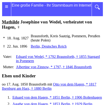
≡
Eine große Familie - Ihr Stammbaum im Internet
🔍
Mathilde
Josephine von Wedel, verheiratet von
Hagen, ♀
Braunsforth, Kreis Saatzig, Pommern, Preußen
*
18. Aug. 1827
(heute Polen)
†
22. Jun. 1896
Berlin, Deutsches Reich
Vater:
Eduard von Wedel, * 1792 Braunsforth, † 1855 Stargard
in Pommern
Mutter:
Albertine von Zinnow, * 1797, † 1846 Braunsforth
Ehen und Kinder
oo 17. Aug. 1850 Braunsforth mit
Otto von dem Hagen, * 1817
Ilsenburg am Harz, † 1880 Berlin
Eduard von dem Hagen, * 1851 Berlin, † 1906 Boltenhagen
Agathe von dem Hagen, * 1853 Berlin, † 1929 Berlin