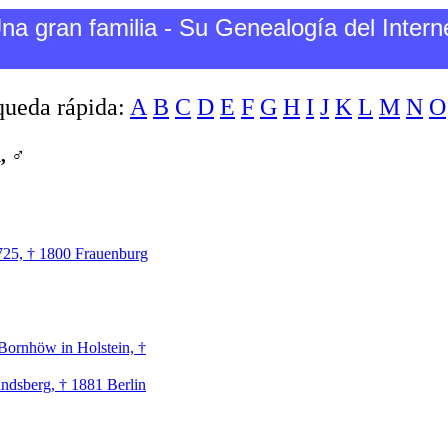
na gran familia - Su Genealogía del Intern
ueda rápida:
A
B
C
D
E
F
G
H
I
J
K
L
M
N
O
, ♂
725, † 1800 Frauenburg
Bornhöw in Holstein, †
ndsberg, † 1881 Berlin