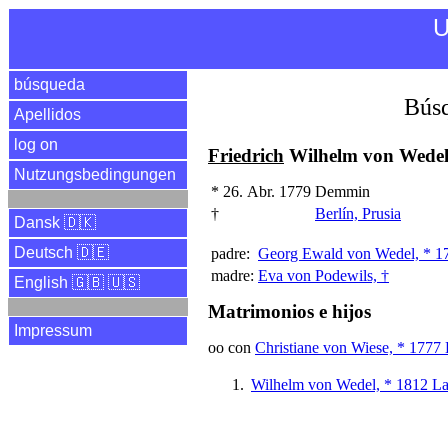
U
búsqueda
Búsq
Apellidos
log on
Friedrich
Wilhelm von Wedel
Nutzungsbedingungen
*
26. Abr. 1779
Demmin
†
Berlín, Prusia
Dansk 🇩🇰
Deutsch 🇩🇪
padre:
Georg Ewald von Wedel, * 1
madre:
Eva von Podewils, †
English 🇬🇧 🇺🇸
Matrimonios e hijos
Impressum
oo con
Christiane von Wiese, * 1777 
Wilhelm von Wedel, * 1812 La