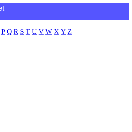
et
P
Q
R
S
T
U
V
W
X
Y
Z