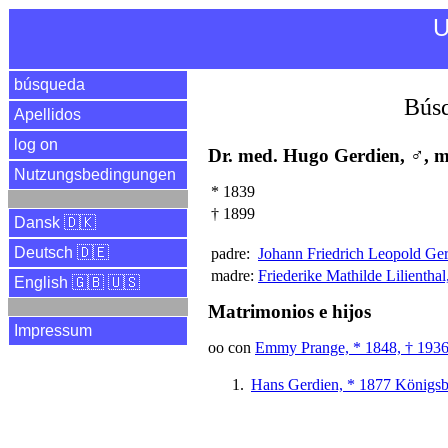
U
búsqueda
Búsq
Apellidos
log on
Dr. med. Hugo Gerdien, ♂, m
Nutzungsbedingungen
*
1839
†
1899
Dansk 🇩🇰
Deutsch 🇩🇪
padre:
Johann Friedrich Leopold Ger
madre:
Friederike Mathilde Lilienthal
English 🇬🇧 🇺🇸
Matrimonios e hijos
Impressum
oo con
Emmy Prange, * 1848, † 193
Hans Gerdien, * 1877 Königs