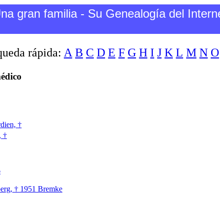
na gran familia - Su Genealogía del Intern
ueda rápida:
A
B
C
D
E
F
G
H
I
J
K
L
M
N
O
édico
dien, †
, †
6
berg, † 1951 Bremke