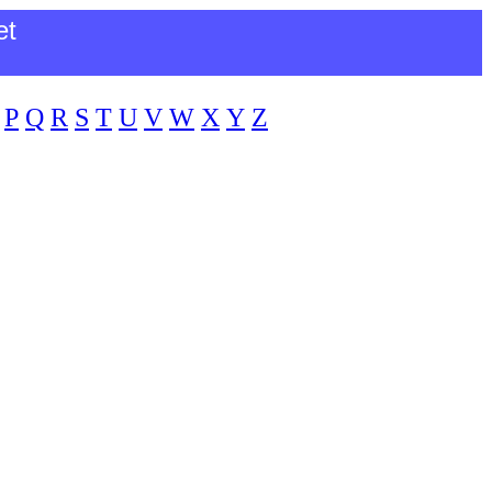
et
P
Q
R
S
T
U
V
W
X
Y
Z