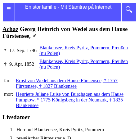
≡
En stor familie - Mit Stamtræ på Internet
🔍
Achaz
Georg Heinrich von Wedel aus dem Hause
Fürstensee, ♂
Blankensee, Kreis Pyritz, Pommern, Preußen
*
17. Sep. 1796
(nu Polen)
Blankensee, Kreis Pyritz, Pommern, Preußen
†
9. Apr. 1852
(nu Polen)
far:
Ernst von Wedel aus dem Hause Fürstensee, * 1757
Fürstensee, † 1827 Blankensee
mor:
Henriette Juliane Luise von Burghagen aus dem Hause
Pumptow, * 1775 Königsberg in der Neumark, † 1835
Blankensee
Livsdatoer
Herr auf Blankensee, Kreis Pyritz, Pommern
preußischer Rittmeister a. D.