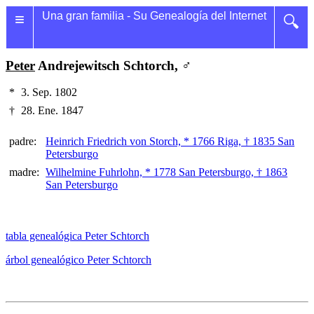
≡
Una gran familia - Su Genealogía del Internet
🔍
Peter
Andrejewitsch Schtorch, ♂
*
3. Sep. 1802
†
28. Ene. 1847
padre:
Heinrich Friedrich von Storch, * 1766 Riga, † 1835 San
Petersburgo
madre:
Wilhelmine Fuhrlohn, * 1778 San Petersburgo, † 1863
San Petersburgo
tabla genealógica Peter Schtorch
árbol genealógico Peter Schtorch