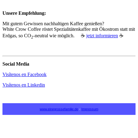
Unsere Empfehlung:
Mit gutem Gewissen nachhaltigen Kaffee genießen?
White Crow Coffee röstet Spezialitätenkaffee mit Ökostrom statt mit
Erdgas, so CO
‑neutral wie möglich. ☕
jetzt informieren
☕
2
Social Media
Visítenos en Facebook
Visítenos en Linkedin
www.einegrossefamilie.de
-
Impressum