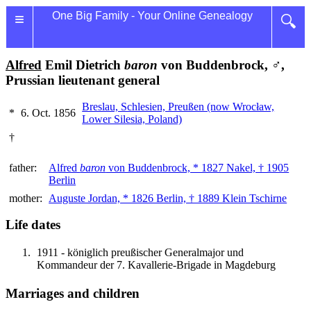
≡
One Big Family - Your Online Genealogy
🔍
Alfred
Emil Dietrich
baron
von Buddenbrock, ♂,
Prussian lieutenant general
Breslau, Schlesien, Preußen (now Wrocław,
*
6. Oct. 1856
Lower Silesia, Poland)
†
father:
Alfred
baron
von Buddenbrock, * 1827 Nakel, † 1905
Berlin
mother:
Auguste Jordan, * 1826 Berlin, † 1889 Klein Tschirne
Life dates
1911 - königlich preußischer Generalmajor und
Kommandeur der 7. Kavallerie-Brigade in Magdeburg
Marriages and children