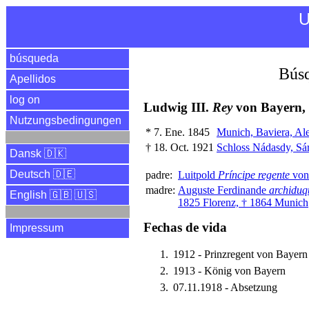
U
búsqueda
Búsq
Apellidos
log on
Ludwig III.
Rey
von Bayern,
Nutzungsbedingungen
*
7. Ene. 1845
Munich, Baviera, Al
†
18. Oct. 1921
Schloss Nádasdy, Sá
Dansk 🇩🇰
Deutsch 🇩🇪
padre:
Luitpold
Príncipe regente
von
madre:
Auguste Ferdinande
archiduq
English 🇬🇧 🇺🇸
1825 Florenz, † 1864 Munich
Fechas de vida
Impressum
1912 - Prinzregent von Bayern
1913 - König von Bayern
07.11.1918 - Absetzung