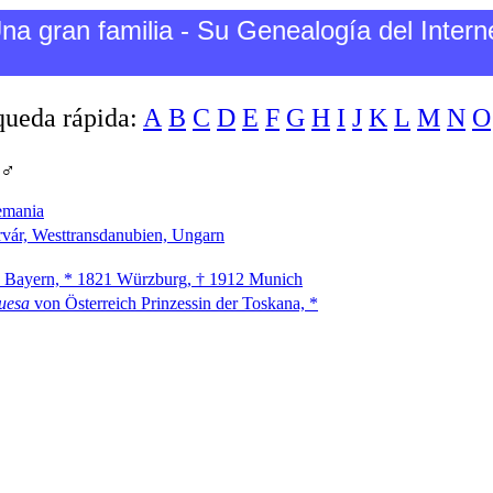
na gran familia - Su Genealogía del Intern
ueda rápida:
A
B
C
D
E
F
G
H
I
J
K
L
M
N
O
 ♂
emania
rvár, Westtransdanubien, Ungarn
 Bayern, * 1821 Würzburg, † 1912 Munich
uesa
von Österreich Prinzessin der Toskana, *