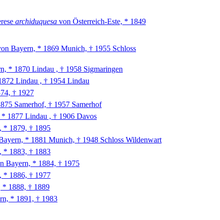
erese
archiduquesa
von Österreich-Este, * 1849
on Bayern, * 1869 Munich, † 1955 Schloss
n, * 1870 Lindau , † 1958 Sigmaringen
1872 Lindau , † 1954 Lindau
74, † 1927
1875 Samerhof, † 1957 Samerhof
 * 1877 Lindau , † 1906 Davos
 * 1879, † 1895
ayern, * 1881 Munich, † 1948 Schloss Wildenwart
 * 1883, † 1883
n Bayern, * 1884, † 1975
 * 1886, † 1977
 * 1888, † 1889
n, * 1891, † 1983