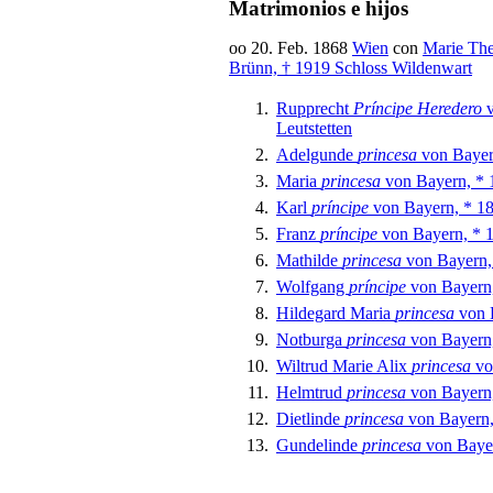
Matrimonios e hijos
oo 20. Feb. 1868
Wien
con
Marie Th
Brünn, † 1919 Schloss Wildenwart
Rupprecht
Príncipe Heredero
v
Leutstetten
Adelgunde
princesa
von Bayer
Maria
princesa
von Bayern, * 
Karl
príncipe
von Bayern, * 18
Franz
príncipe
von Bayern, * 
Mathilde
princesa
von Bayern,
Wolfgang
príncipe
von Bayern,
Hildegard Maria
princesa
von B
Notburga
princesa
von Bayern,
Wiltrud Marie Alix
princesa
vo
Helmtrud
princesa
von Bayern,
Dietlinde
princesa
von Bayern,
Gundelinde
princesa
von Bayer