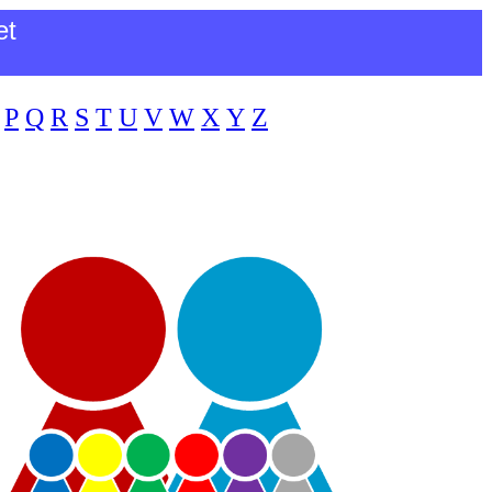
et
P
Q
R
S
T
U
V
W
X
Y
Z