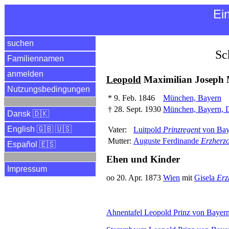
Ei
suchen
Sc
Familiennamen
anmelden
Leopold
Maximilian Joseph 
Nutzungsbedingungen
*
9. Feb. 1846
München, Bayern
†
28. Sept. 1930
München, Bayern, 
Dansk 🇩🇰
English 🇬🇧 🇺🇸
Vater:
Luitpold
Prinzregent
von Bay
Mutter:
Auguste Ferdinande
Erzherz
Español 🇪🇸
Ehen und Kinder
Impressum
oo 20. Apr. 1873
Wien
mit
Gisela
Erz
Ahnentafel Leopold Prinz von Bayer