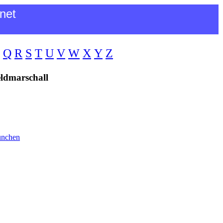
net
Q
R
S
T
U
V
W
X
Y
Z
eldmarschall
ünchen