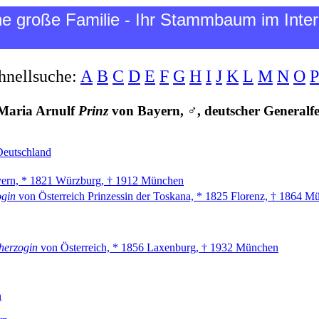
ne große Familie - Ihr Stammbaum im Inter
hnellsuche:
A
B
C
D
E
F
G
H
I
J
K
L
M
N
O
P
Maria Arnulf
Prinz
von Bayern, ♂, deutscher Generalf
Deutschland
ern, * 1821 Würzburg, † 1912 München
ogin
von Österreich Prinzessin der Toskana, * 1825 Florenz, † 1864 M
herzogin
von Österreich, * 1856 Laxenburg, † 1932 München
n