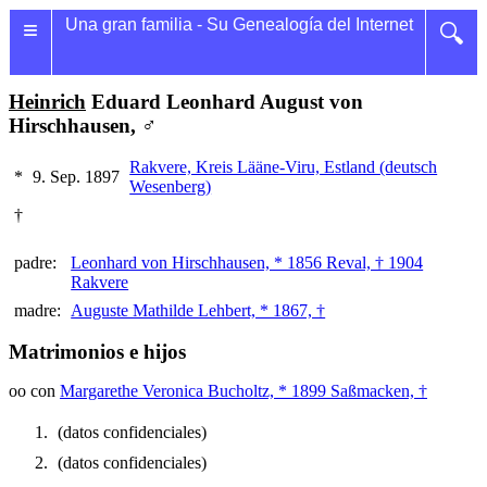
≡
Una gran familia - Su Genealogía del Internet
🔍
Heinrich
Eduard Leonhard August von
Hirschhausen, ♂
Rakvere, Kreis Lääne-Viru, Estland (deutsch
*
9. Sep. 1897
Wesenberg)
†
padre:
Leonhard von Hirschhausen, * 1856 Reval, † 1904
Rakvere
madre:
Auguste Mathilde Lehbert, * 1867, †
Matrimonios e hijos
oo con
Margarethe Veronica Bucholtz, * 1899 Saßmacken, †
(datos confidenciales)
(datos confidenciales)