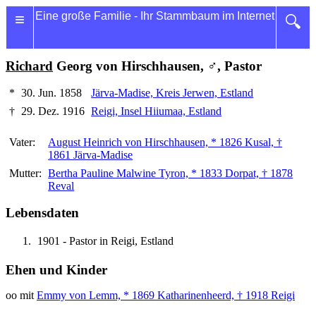
≡
Eine große Familie - Ihr Stammbaum im Internet
🔍
Richard
Georg von Hirschhausen, ♂, Pastor
*
30. Jun. 1858
Järva-Madise, Kreis Jerwen, Estland
†
29. Dez. 1916
Reigi, Insel Hiiumaa, Estland
Vater:
August Heinrich von Hirschhausen, * 1826 Kusal, †
1861 Järva-Madise
Mutter:
Bertha Pauline Malwine Tyron, * 1833 Dorpat, † 1878
Reval
Lebensdaten
1901 - Pastor in Reigi, Estland
Ehen und Kinder
oo mit
Emmy von Lemm, * 1869 Katharinenheerd, † 1918 Reigi