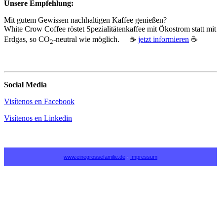
Unsere Empfehlung:
Mit gutem Gewissen nachhaltigen Kaffee genießen?
White Crow Coffee röstet Spezialitätenkaffee mit Ökostrom statt mit
Erdgas, so CO
‑neutral wie möglich. ☕
jetzt informieren
☕
2
Social Media
Visítenos en Facebook
Visítenos en Linkedin
www.einegrossefamilie.de
-
Impressum